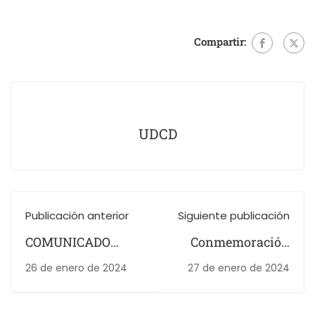
Compartir:
UDCD
Publicación anterior
Siguiente publicación
COMUNICADO
Conmemoración
IMPORTANTE
del Natalicio del
26 de enero de 2024
27 de enero de 2024
General Juan
Crisóstomo Bonilla