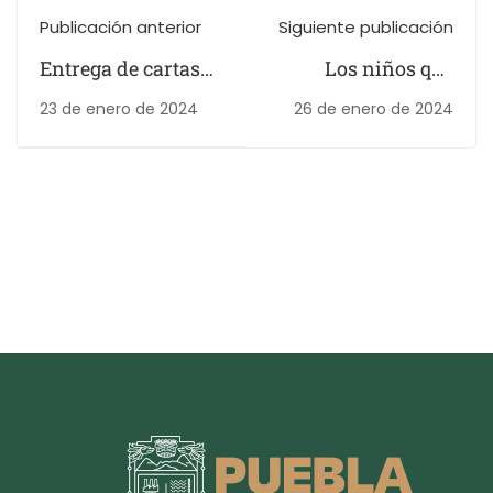
Publicación anterior
Siguiente publicación
Entrega de cartas
Los niños que
de aceptación de la
pintan las nubes
23 de enero de 2024
26 de enero de 2024
Universidad
Castilla La Mancha
Campus Cuenca y
del recurso
económico a
estudiantes
beneficiarios de la
Movilidad
Académica
Internacional
BINE- UCLM 2024