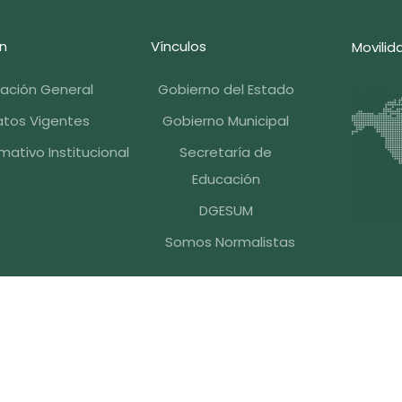
n
Vínculos
Movilid
mación General
Gobierno del Estado
tos Vigentes
Gobierno Municipal
ativo Institucional
Secretaría de
Educación
DGESUM
Somos Normalistas
iles Serdán, C.P. 72140, Puebla , Pue. México, Tel.
+52 (222)