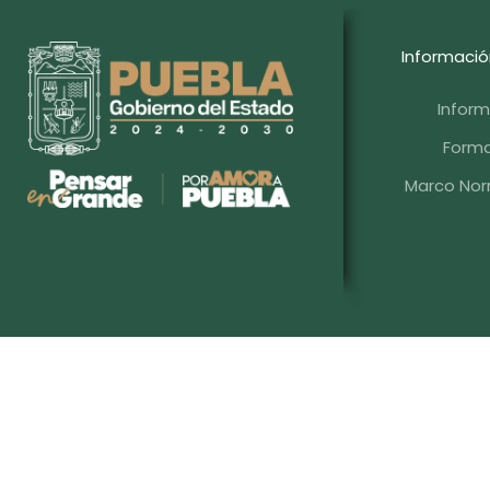
Informació
Infor
Forma
Marco Norm
Blvd. Hermanos Serdán #203, Col. Aqu