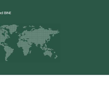
ad BINE
 248-3376
, Email: contacto@bine.mx