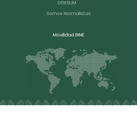
DGESUM
Somos Normalistas
Movilidad BINE
Blvd. Hermanos Serdán #203, Col. Aquiles Serdán, C.P.
72140, Puebla , Pue. México, Tel.
+52 (222) 248-3376
,
Email: contacto@bine.mx