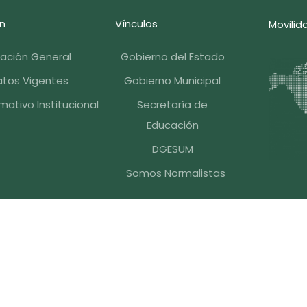
n
Vínculos
Movilid
mación General
Gobierno del Estado
tos Vigentes
Gobierno Municipal
ativo Institucional
Secretaría de
Educación
DGESUM
Somos Normalistas
iles Serdán, C.P. 72140, Puebla , Pue. México, Tel.
+52 (222)
onales
D