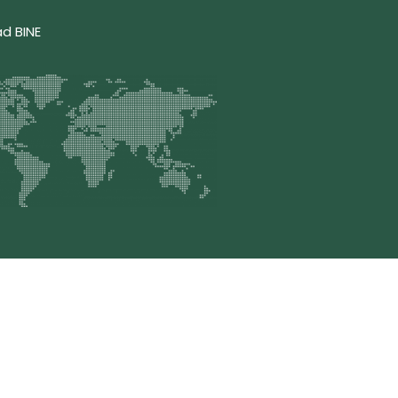
ad BINE
 248-3376
, Email: contacto@bine.mx
erechos Reservados © 2025 BINE