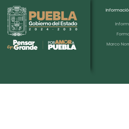
Informació
Infor
Forma
Marco Norm
Blvd. Hermanos Serdán #203, Col. Aqu
Aviso de Protección de Datos Pers