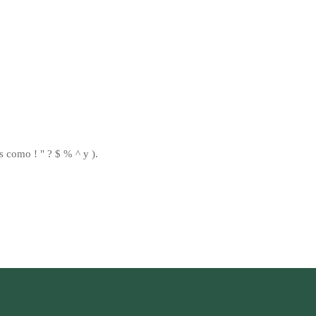
 como ! " ? $ % ^ y ).