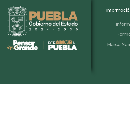
Informació
Infor
Forma
Marco Norm
Blvd. Hermanos Serdán #203, Col. Aqu
Aviso de Protección de Datos Pers