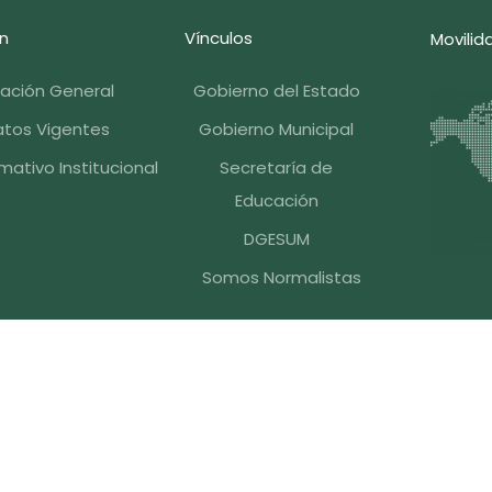
n
Vínculos
Movilid
mación General
Gobierno del Estado
tos Vigentes
Gobierno Municipal
ativo Institucional
Secretaría de
Educación
DGESUM
Somos Normalistas
iles Serdán, C.P. 72140, Puebla , Pue. México, Tel.
+52 (222)
onales
D