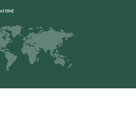
ad BINE
 248-3376
, Email: contacto@bine.mx
erechos Reservados © 2025 BINE