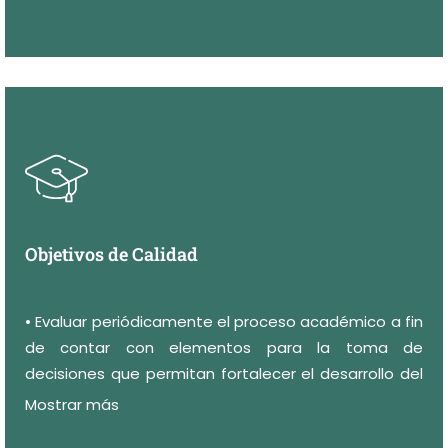
Objetivos de Calidad
• Evaluar periódicamente el proceso académico a fin
de contar con elementos para la toma de
decisiones que permitan fortalecer el desarrollo del
perfil de egreso de los docentes en formación.
Mostrar más
• Lograr que un 75% de los egresados que realizan el