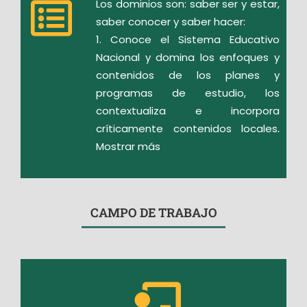
Los dominios son: saber ser y estar,
saber conocer y saber hacer:
1. Conoce el Sistema Educativo
Nacional y domina los enfoques y
contenidos de los planes y
programas de estudio, los
contextualiza e incorpora
críticamente contenidos locales,
regionales, nacionales y globales
Mostrar más
significativos.
2. Planifica, desarrolla y evalúa la
práctica docente de acuerdo con
CAMPO DE TRABAJO
diferentes formas de organización
de las escuelas (completas,
multigrado) y gestiona ambientes
de aprendizaje presenciales,
híbridos y a distancia.
3. Participa de forma activa en la