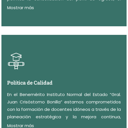
desarrollo profesional de los docentes normalistas y
Mostrar más
la proyección nacional e internacional como Escuela
Normal de calidad.
Política de Calidad
En el Benemérito Instituto Normal del Estado “Gral.
Juan Crisóstomo Bonilla” estamos comprometidos
con la formación de docentes idóneos a través de la
planeación estratégica y la mejora continua,
sustentados en el Sistema de Gestión de la Calidad.
Mostrar más