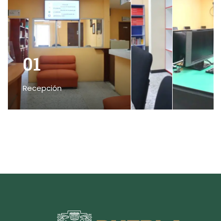
consideran a la alumna, al alumno,
en el centro del proceso educativo
como protagonista de su
aprendizaje.
01
6. Hace investigación, produce
saber desde la reflexión de la
práctica docente y trabaja
Recepción
comunidades de aprendizaje para
innovar continuamente la relación
educativa, los procesos de
enseñanza y de aprendizaje para
contribuir en la mejora del Sistema
Educativo Nacional.
7. Desde un reconocimiento crítico
propone e impulsa en su práctica
profesional docente alternativas
de solución a los problemas