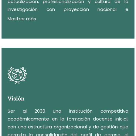
actualización, profesionalización y cultura de la
investigación con proyección nacional e
internacional, comprometida con la calidad
Mostrar más
educativa establecida en los principios filosóficos
del Articulo 3° Constitucional.
Visión
Ser al 2030 una institución competitiva
académicamente en la formación docente inicial,
con una estructura organizacional y de gestión que
permita la consolidación del perfil de egreso, el