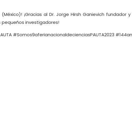
 (México)! ¡Gracias al Dr. Jorge Hirsh Ganievich fundador 
s pequeños investigadores!
UTA #Somos9aferianacionaldecienciasPAUTA2023 #144ani