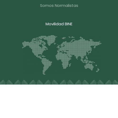
Somos Normalistas
Movilidad BINE
Blvd. Hermanos Serdán #203, Col. Aquiles Serdán, C.P.
72140, Puebla , Pue. México, Tel.
+52 (222) 248-3376
,
Email: contacto@bine.mx
Aviso de Protección de Datos Personales
Derechos Reservados © 2025 BINE