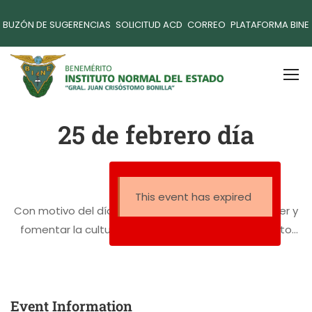
BUZÓN DE SUGERENCIAS
SOLICITUD ACD
CORREO
PLATAFORMA BINE
25 de febrero día
naranja
This event has expired
Con motivo del día 25 de febrero, día para promover y
fomentar la cultura de la no violencia; el Benemérito
Instituto Normal del Estado, invita a la conferencia «NI
MEDIA NARANJA, NI PRINCIPE AZUL: GÉNERO Y AMOR
ROMÁNTICO. ¡Asiste!
Event Information