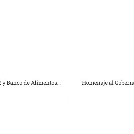
E y Banco de Alimentos
Homenaje al Goberna
ridad Alimentaria