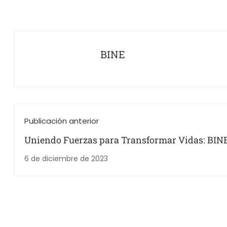
BINE
Publicación anterior
Uniendo Fuerzas para Transformar Vidas: BIN
Cáritas, Puebla, se unen en Campaña de Solida
6 de diciembre de 2023