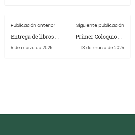
Publicación anterior
Siguiente publicación
Entrega de libros a
Primer Coloquio de
los Clubes de
Avances de
5 de marzo de 2025
18 de marzo de 2025
Lectura
Documentos de
Titulación Tutoría
Metodológica
Interdisciplinaria