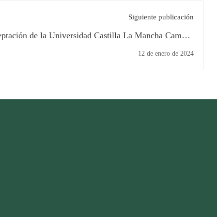
Siguiente publicación
ceptación de la Universidad Castilla La Mancha Campus
 económico a estudiantes beneficiarios de la Movilidad
12 de enero de 2024
Académica Internacional BINE- UCLM 2024