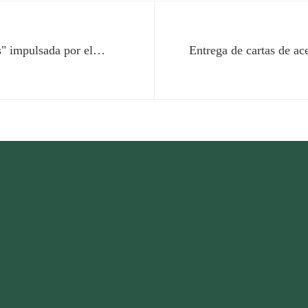
s" impulsada por el
Entrega de cartas de a
e Puebla
Cuenca y del recurso