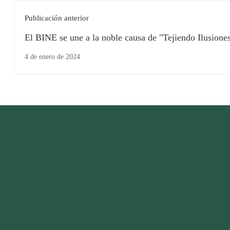
Publicación anterior
El BINE se une a la noble causa de "Tejiendo Ilusione
Voluntariado de la Secretaría de Educación Pública d
4 de enero de 2024