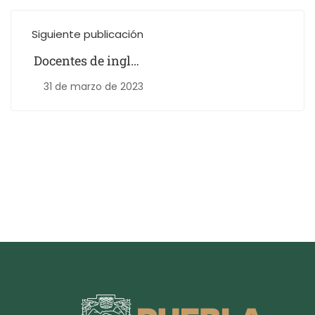
Siguiente publicación
Docentes de inglés
del BINE obtienen
31 de marzo de 2023
reconocimiento
como Docentes
Distinguidos por la
Sección 23 del
SNTE