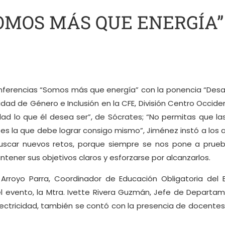
 “SOMOS MÁS QUE ENERGÍA”
nferencias “Somos más que energía” con la ponencia “Desarro
 Unidad de Género e Inclusión en la CFE, División Centro Occ
d lo que él desea ser”, de Sócrates; “No permitas que las
 es la que debe lograr consigo mismo”, Jiménez instó a los 
, buscar nuevos retos, porque siempre se nos pone a prueb
antener sus objetivos claros y esforzarse por alcanzarlos.
 Arroyo Parra, Coordinador de Educación Obligatoria del BI
 del evento, la Mtra. Ivette Rivera Guzmán, Jefe de Departam
ectricidad, también se contó con la presencia de docentes d