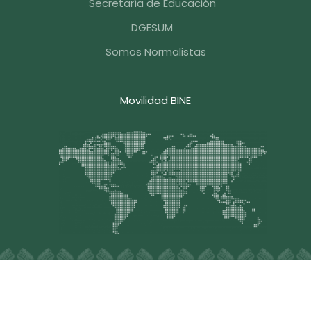
Secretaría de Educación
DGESUM
Somos Normalistas
Movilidad BINE
Blvd. Hermanos Serdán #203, Col. Aquiles Serdán, C.P.
72140, Puebla , Pue. México, Tel.
+52 (222) 248-3376
,
Email: contacto@bine.mx