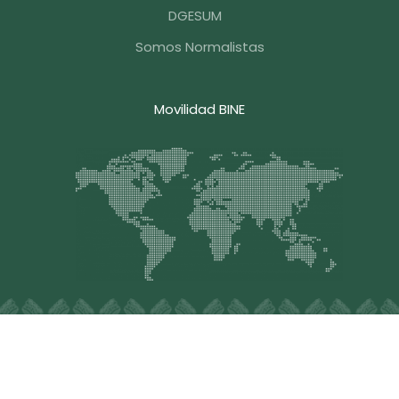
DGESUM
Somos Normalistas
Movilidad BINE
Blvd. Hermanos Serdán #203, Col. Aquiles Serdán, C.P.
72140, Puebla , Pue. México, Tel.
+52 (222) 248-3376
,
Email: contacto@bine.mx